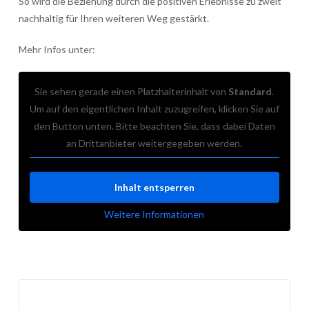
So wird die Beziehung durch die positiven Erlebnisse zu zweit
nachhaltig für Ihren weiteren Weg gestärkt.
Mehr Infos unter:
Sie sehen gerade einen Platzhalterinhalt von
Standard
.
Um auf den eigentlichen Inhalt zuzugreifen, klicken Sie auf
den Button unten. Bitte beachten Sie, dass dabei Daten
an Drittanbieter weitergegeben werden.
Inhalt entsperren
Weitere Informationen