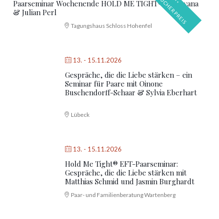
F
S
Paarseminar Wochenende HOLD ME TIGHT® mit Swana
& Julian Perl
Tagungshaus Schloss Hohenfel
13. - 15.11.2026
Gespräche, die die Liebe stärken – ein Seminar für Paare
mit Oinone Buschendorff-Schaar & Sylvia Eberhart
Lübeck
13. - 15.11.2026
Hold Me Tight® EFT-Paarseminar:
Gespräche, die die Liebe stärken mit
Matthias Schmid und Jasmin Burghardt
Paar- und Familienberatung Wartenberg
14. - 15.11.2026