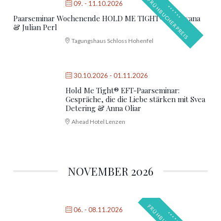
F
S
09. - 11.10.2026
*
*
*
*
*
*
R
Ü
H
B
U
C
H
E
R
P
R
E
I
Paarseminar Wochenende HOLD ME TIGHT® mit Swana
& Julian Perl
Tagungshaus Schloss Hohenfel
30.10.2026
- 01.11.2026
Hold Me Tight® EFT-Paarseminar:
Gespräche, die die Liebe stärken mit Svea Detering &
Anna Oliar
Ahead Hotel Lenzen
NOVEMBER 2026
06. - 08.11.2026
*
*
*
*
*
*
R
Ü
H
B
U
C
H
E
R
P
R
E
I